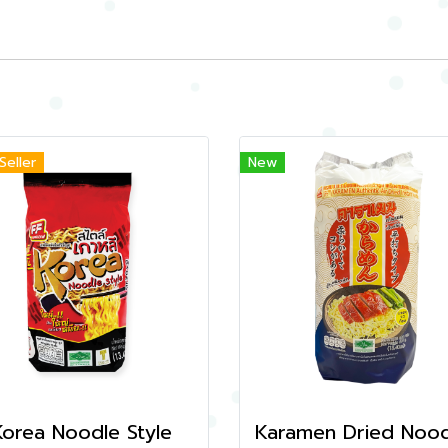
Seller
New
Korea Noodle Style