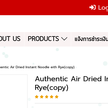
Log
OUT US
PRODUCTS
แจ้งการชำระเงิ
entic Air Dried Instant Noodle eith Rye(copy)
Authentic Air Dried I
Rye(copy)