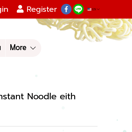
in
Register
EN
น
More
nstant Noodle eith