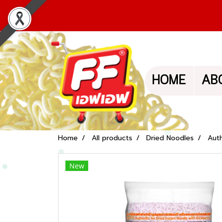
HOME
AB
Home
All products
Dried Noodles
Auth
New