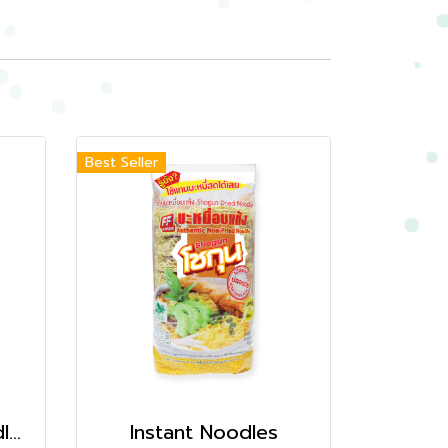
Best Seller
Karamen Dried Noodles
Instant Noodles