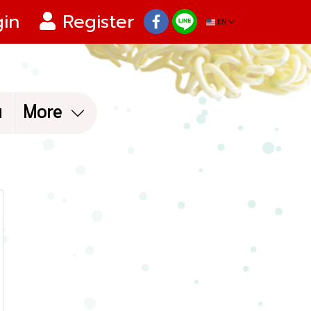
in
Register
EN
น
More