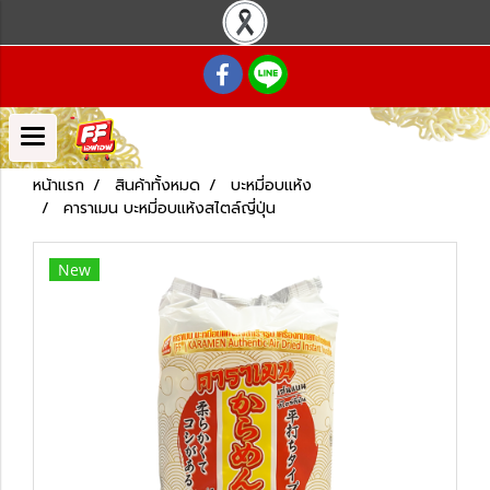
หน้าแรก
สินค้าทั้งหมด
บะหมี่อบแห้ง
คาราเมน บะหมี่อบแห้งสไตล์ญี่ปุ่น
New