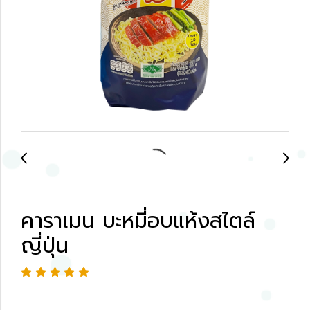
คาราเมน บะหมี่อบแห้งสไตล์
ญี่ปุ่น