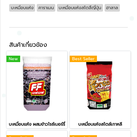
บะหมี่อบแห้ง
คาราเมน
บะหมี่อบแห้งสไตลืญี่ปุ่น
ฮาลาล
สินค้าเกี่ยวข้อง
New
Best Seller
บะหมี่อบแห้ง ผสมข้าวไรซ์เบอร์รี่
บะหมี่อบแห้งสไตล์เกาหลี