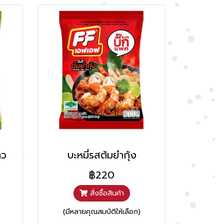
าว
บะหมี่รสต้มยำกุ้ง
฿220
สั่งซื้อสินค้า
(มีหลายคุณสมบัติให้เลือก)