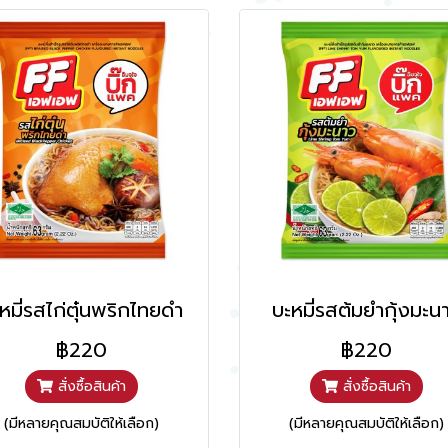
หมี่รสไก่ตุ๋นพริกไทยดำ
บะหมี่รสต้มยำกุ้งมะน
฿220
฿220
สั่งซื้อสินค้า
สั่งซื้อสินค้า
(มีหลายคุณสมบัติให้เลือก)
(มีหลายคุณสมบัติให้เลือก)