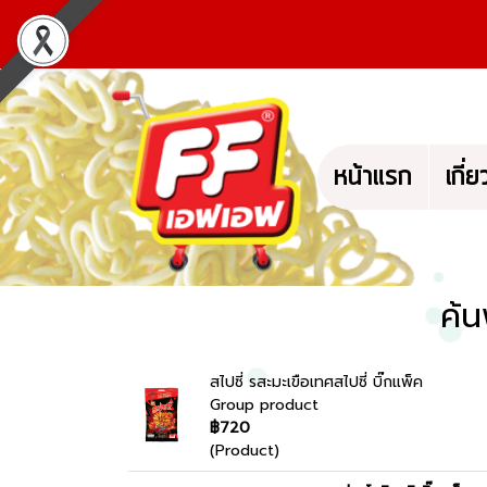
หน้าแรก
เกี่
ค้
สไปซี่ รสะมะเขือเทศสไปซี่ บิ๊กแพ็ค
Group product
฿720
(Product)