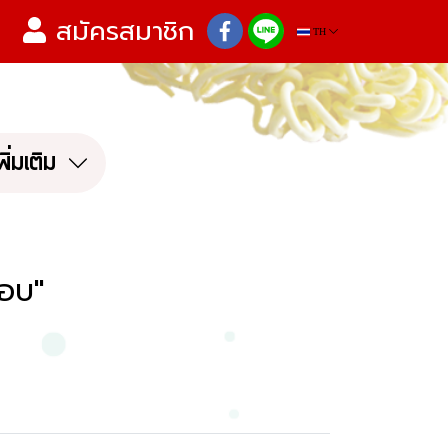
สมัครสมาชิก
TH
พิ่มเติม
อบ"